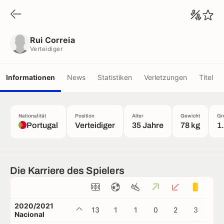
Rui Correia
Verteidiger
Rui Correia
Verteidiger
Informationen
News
Statistiken
Verletzungen
Titel
Nationalität
Position
Alter
Gewicht
Gr
Portugal
Verteidiger
35 Jahre
78 kg
1
Die Karriere des Spielers
2020/2021
13
1
1
0
2
3
0
Nacional