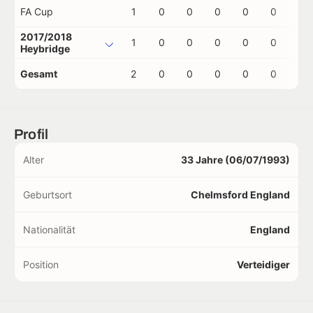
FA Cup
1
0
0
0
0
0
0
2017/2018
1
0
0
0
0
0
0
Heybridge
Gesamt
2
0
0
0
0
0
0
Profil
Alter
33 Jahre (06/07/1993)
Geburtsort
Chelmsford England
Nationalität
England
Position
Verteidiger