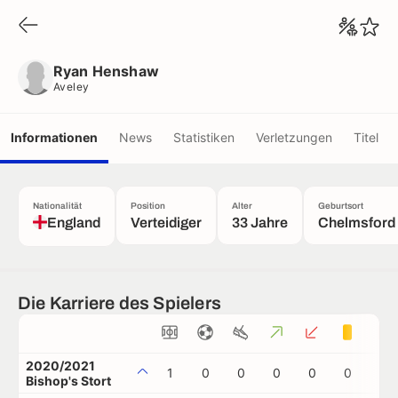
Ryan Henshaw
Aveley
Ryan Henshaw
Aveley
Informationen
News
Statistiken
Verletzungen
Titel
Nationalität
Position
Alter
Geburtsort
England
Verteidiger
33 Jahre
Chelmsford
Die Karriere des Spielers
2020/2021
1
0
0
0
0
0
0
Bishop's Stort