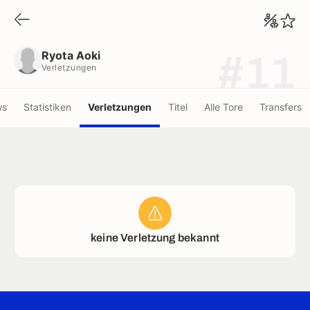
Ryota Aoki
Verletzungen
Ryota Aoki
#11
Verletzungen
ws
Statistiken
Verletzungen
Titel
Alle Tore
Transfers
keine Verletzung bekannt