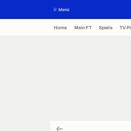
Menü
Home
Mein FT
Spiele
TV-P