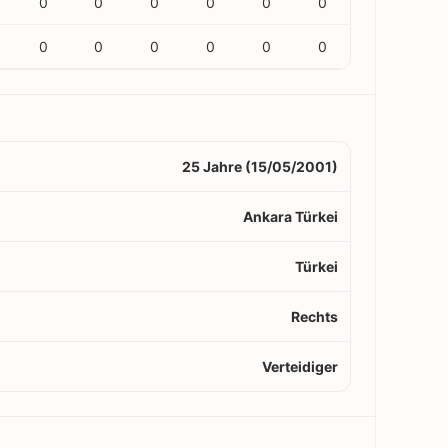
0
0
0
0
0
0
0
0
0
0
0
0
25 Jahre (15/05/2001)
Ankara Türkei
Türkei
Rechts
Verteidiger