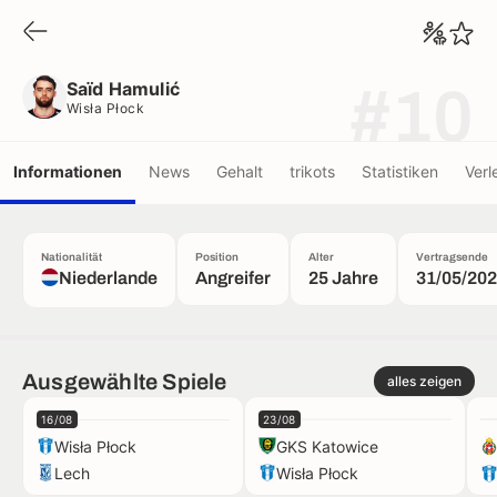
Saïd Hamulić
Wisła Płock
Saïd Hamulić
#10
Wisła Płock
Informationen
News
Gehalt
trikots
Statistiken
Verl
Nationalität
Position
Alter
Vertragsende
Niederlande
Angreifer
25 Jahre
31/05/20
Ausgewählte Spiele
alles zeigen
16/08
23/08
Wisła Płock
GKS Katowice
Lech
Wisła Płock