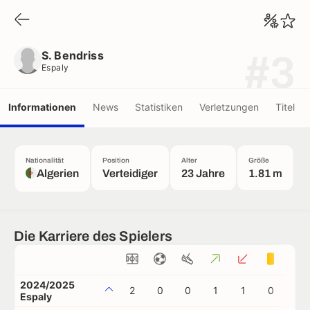
S. Bendriss
Espaly
S. Bendriss
#3
Espaly
Informationen
News
Statistiken
Verletzungen
Titel
Nationalität
Position
Alter
Größe
Algerien
Verteidiger
23 Jahre
1.81 m
Die Karriere des Spielers
2024/2025
2
0
0
1
1
0
0
Espaly