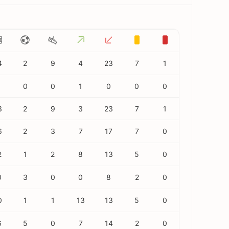
4
2
9
4
23
7
1
0
0
1
0
0
0
3
2
9
3
23
7
1
6
2
3
7
17
7
0
2
1
2
8
13
5
0
0
3
0
0
8
2
0
0
1
1
13
13
5
0
6
5
0
7
14
2
0