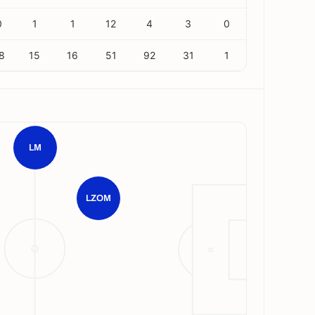
0
1
1
12
4
3
0
8
15
16
51
92
31
1
LM
LZOM