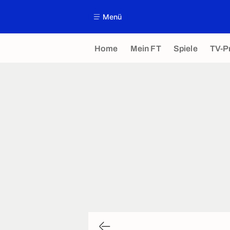
Menü
Home
Mein FT
Spiele
TV-P