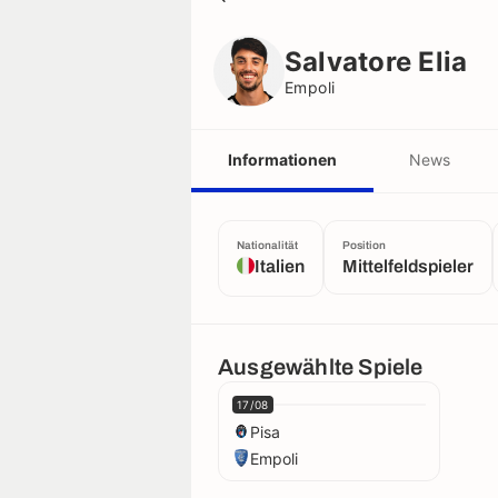
Salvatore Elia
Empoli
Salvatore Elia
Empoli
Informationen
News
Nationalität
Position
Italien
Mittelfeldspieler
Ausgewählte Spiele
17/08
Pisa
Empoli