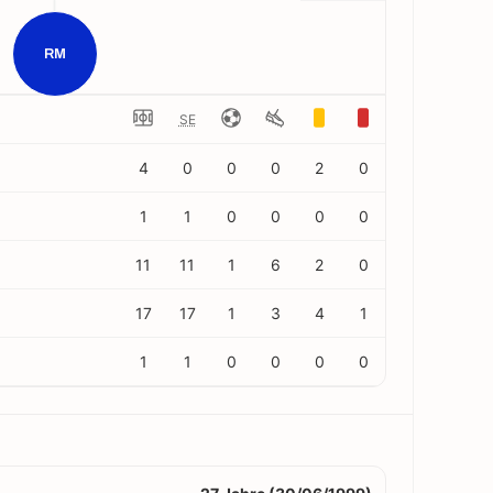
RM
SE
4
0
0
0
2
0
1
1
0
0
0
0
11
11
1
6
2
0
17
17
1
3
4
1
1
1
0
0
0
0