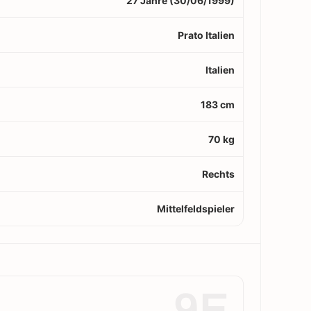
27 Jahre (30/06/1999)
Prato Italien
Italien
183 cm
70 kg
Rechts
Mittelfeldspieler
9E