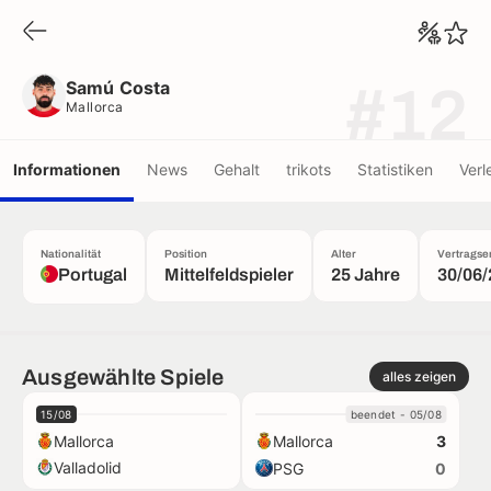
Samú Costa
Mallorca
Samú Costa
#12
Mallorca
Informationen
News
Gehalt
trikots
Statistiken
Verl
Nationalität
Position
Alter
Vertragse
Portugal
Mittelfeldspieler
25 Jahre
30/06
Ausgewählte Spiele
alles zeigen
15/08
beendet - 05/08
Mallorca
Mallorca
3
Valladolid
PSG
0