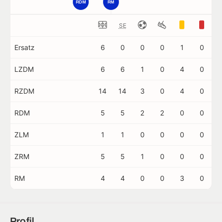
RDM
RM
SE
Ersatz
6
0
0
0
1
0
LZDM
6
6
1
0
4
0
RZDM
14
14
3
0
4
0
RDM
5
5
2
2
0
0
ZLM
1
1
0
0
0
0
ZRM
5
5
1
0
0
0
RM
4
4
0
0
3
0
Profil