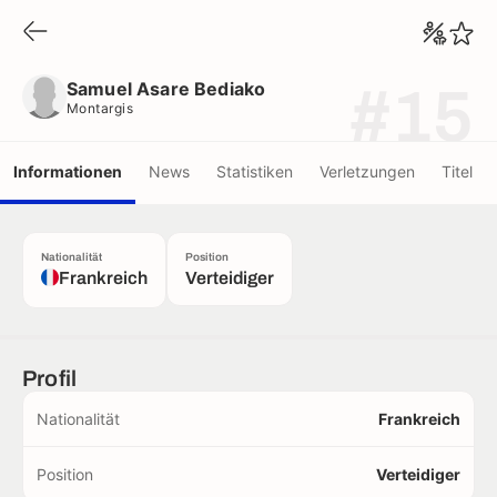
Samuel Asare Bediako
Montargis
Samuel Asare Bediako
#15
Montargis
Informationen
News
Statistiken
Verletzungen
Titel
Nationalität
Position
Frankreich
Verteidiger
Profil
Nationalität
Frankreich
Position
Verteidiger