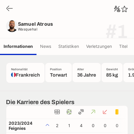
Samuel Atrous
Wasquehal
Samuel Atrous
#1
Wasquehal
Informationen
News
Statistiken
Verletzungen
Titel
Nationalität
Position
Alter
Gewicht
Grö
Frankreich
Torwart
36 Jahre
85 kg
1.
Die Karriere des Spielers
2023/2024
2
1
4
0
0
0
0
Feignies