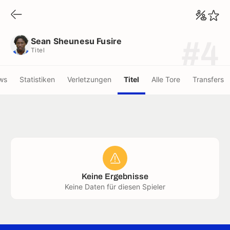
Sean Sheunesu Fusire
Titel
Sean Sheunesu Fusire
#4
Titel
ws
Statistiken
Verletzungen
Titel
Alle Tore
Transfers
Keine Ergebnisse
Keine Daten für diesen Spieler