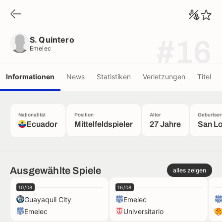
S. Quintero
Emelec
S. Quintero
#16
Emelec
Informationen
News
Statistiken
Verletzungen
Titel
Nationalität
Position
Alter
Geburtsor
Ecuador
Mittelfeldspieler
27 Jahre
San L
Ausgewählte Spiele
alles zeigen
10/08
16/08
Guayaquil City
Emelec
Emelec
Universitario