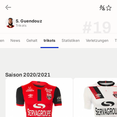
S. Guendouz
Trikots
S. Guendouz
#19
Trikots
nen
News
Gehalt
trikots
Statistiken
Verletzungen
T
Saison 2020/2021