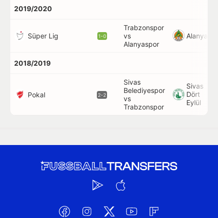
2019/2020
Trabzonspor
Süper Lig
Alanyasp
vs
1-0
Alanyaspor
2018/2019
Sivas
Sivas
Belediyespor
Dört
Pokal
2-2
vs
Eylül
Trabzonspor