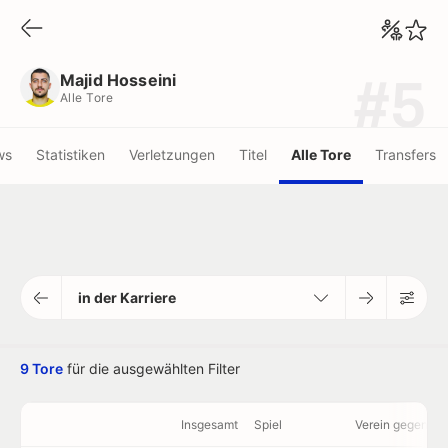
Majid Hosseini
Alle Tore
Majid Hosseini
#5
Alle Tore
ws
Statistiken
Verletzungen
Titel
Alle Tore
Transfers
in der Karriere
9 Tore
für die ausgewählten Filter
Insgesamt
Spiel
Verein gegen