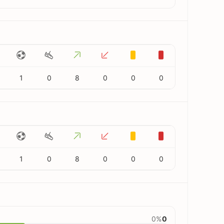
1
0
8
0
0
0
1
0
8
0
0
0
0%
0