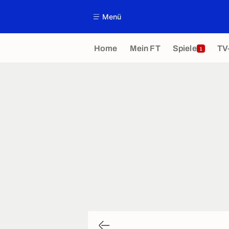
Menü
Home
Mein FT
Spiele
TV
1