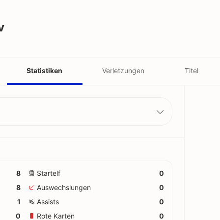
v
Statistiken
Verletzungen
Titel
8
Startelf
0
8
Auswechslungen
0
1
Assists
0
0
Rote Karten
0