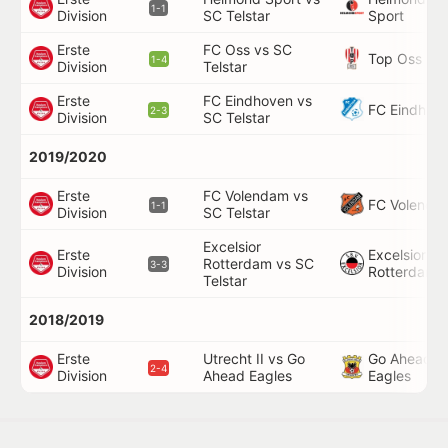
1-1
Division
SC Telstar
Sport
Erste
FC Oss vs SC
Top Oss
1-4
Division
Telstar
Erste
FC Eindhoven vs
FC Eindhov
2-3
Division
SC Telstar
2019/2020
Erste
FC Volendam vs
FC Volenda
1-1
Division
SC Telstar
Excelsior
Erste
Excelsior
Rotterdam vs SC
3-3
Division
Rotterdam
Telstar
2018/2019
Erste
Utrecht II vs Go
Go Ahead
2-4
Division
Ahead Eagles
Eagles