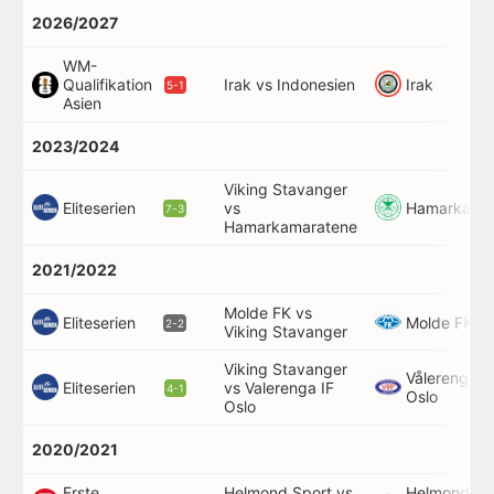
2026/2027
WM-
Irak
Qualifikation
Irak vs Indonesien
5-1
Asien
2023/2024
Viking Stavanger
Eliteserien
Hamarkama
vs
7-3
Hamarkamaratene
2021/2022
Molde FK vs
Eliteserien
Molde FK
2-2
Viking Stavanger
Viking Stavanger
Vålerenga
Eliteserien
vs Valerenga IF
4-1
Oslo
Oslo
2020/2021
Erste
Helmond Sport vs
Helmond