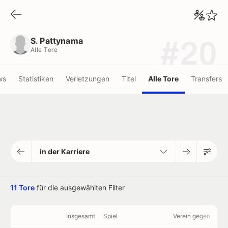
S. Pattynama
Alle Tore
S. Pattynama
#20
Alle Tore
ws
Statistiken
Verletzungen
Titel
Alle Tore
Transfers
in der Karriere
11 Tore
für die ausgewählten Filter
Insgesamt
Spiel
Verein gegen