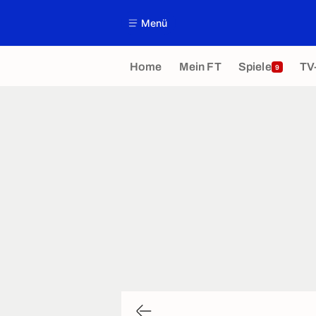
Menü
Home
Mein FT
Spiele
TV
9