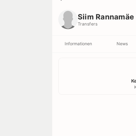
Siim Rannamäe
Transfers
Siim Rannamäe
Transfers
Informationen
News
K