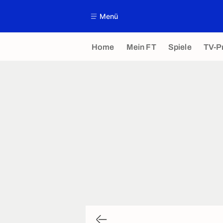
Menü
Home
Mein FT
Spiele
TV-P