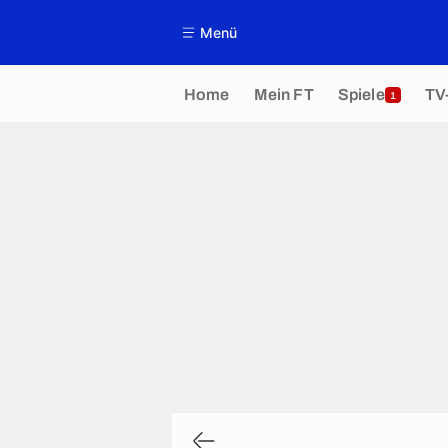
Menü
Home
Mein FT
Spiele
TV
1