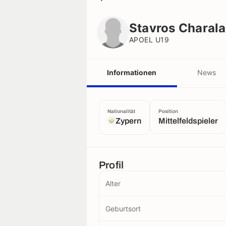
Stavros Charalambous
APOEL U19
Stavros Charal
APOEL U19
Informationen
News
Nationalität
Position
Zypern
Mittelfeldspieler
Profil
Alter
Geburtsort