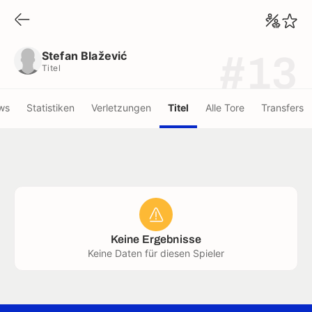
Stefan Blažević
Titel
Stefan Blažević
#13
Titel
ws
Statistiken
Verletzungen
Titel
Alle Tore
Transfers
Keine Ergebnisse
Keine Daten für diesen Spieler