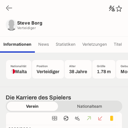
Steve Borg
Verteidiger
Steve Borg
Verteidiger
Informationen
News
Statistiken
Verletzungen
Titel
Nationalität
Position
Alter
Größe
Gebur
Malta
Verteidiger
38 Jahre
1.78 m
Mo
Die Karriere des Spielers
Verein
Nationalteam