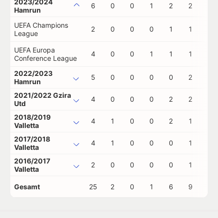
2023/2024
6
0
0
1
2
2
0
Hamrun
UEFA Champions
2
0
0
0
1
1
0
League
UEFA Europa
4
0
0
1
1
1
0
Conference League
2022/2023
5
0
0
0
0
2
0
Hamrun
2021/2022 Gzira
4
0
0
0
2
2
0
Utd
2018/2019
4
1
0
0
2
1
0
Valletta
2017/2018
4
1
0
0
0
1
0
Valletta
2016/2017
2
0
0
0
0
1
0
Valletta
Gesamt
25
2
0
1
6
9
0