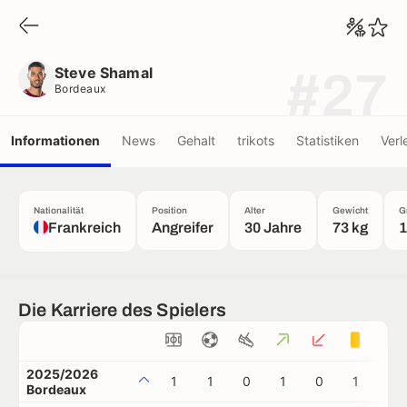
Steve Shamal
Bordeaux
Steve Shamal
#27
Bordeaux
Informationen
News
Gehalt
trikots
Statistiken
Verl
Nationalität
Position
Alter
Gewicht
G
Frankreich
Angreifer
30 Jahre
73 kg
1
Die Karriere des Spielers
2025/2026
1
1
0
1
0
1
0
Bordeaux