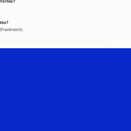
 Fortès?
rtès?
(Frankreich).