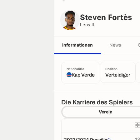
Steven Fortès
Lens II
Steven Fortès
Lens II
Informationen
News
G
Nationalität
Position
Kap Verde
Verteidiger
Die Karriere des Spielers
Verein
13
2023/2024 Quevilly