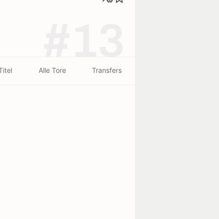
#13
Titel
Alle Tore
Transfers
urtsort
rseille