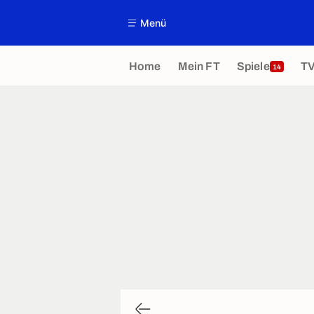
Menü
Home
Mein FT
Spiele
T
14