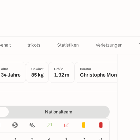
ehalt
trikots
Statistiken
Verletzungen
Alter
Gewicht
Größe
Berater
Geb
34 Jahre
85 kg
1.92 m
Christophe Mongai
Ma
Nationalteam
0
0
4
1
2
0