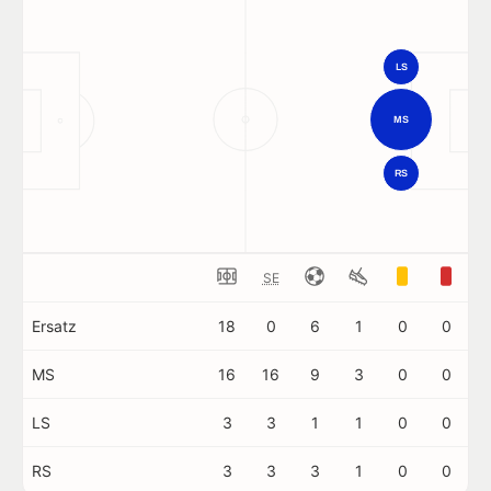
LS
MS
RS
SE
Ersatz
18
0
6
1
0
0
MS
16
16
9
3
0
0
LS
3
3
1
1
0
0
RS
3
3
3
1
0
0