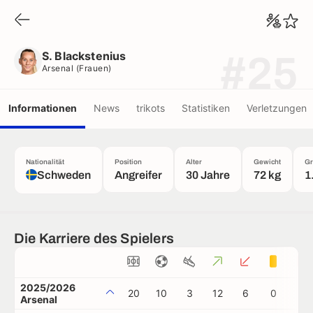
S. Blackstenius
Arsenal (frauen)
S. Blackstenius
#25
Arsenal (frauen)
Informationen
News
trikots
Statistiken
Verletzungen
Nationalität
Position
Alter
Gewicht
Gr
Schweden
Angreifer
30 Jahre
72 kg
1
Die Karriere des Spielers
2025/2026
20
10
3
12
6
0
0
Arsenal