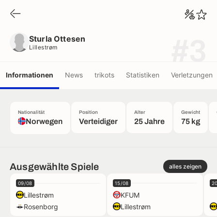
Sturla Ottesen
Lillestrøm
Sturla Ottesen
#3
Lillestrøm
Informationen
News
trikots
Statistiken
Verletzungen
Nationalität
Position
Alter
Gewicht
Norwegen
Verteidiger
25 Jahre
75 kg
Ausgewählte Spiele
alles zeigen
09/08
15/08
2
Lillestrøm
KFUM
Rosenborg
Lillestrøm