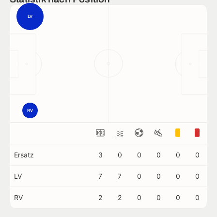
LV
RV
SE
Ersatz
3
0
0
0
0
0
LV
7
7
0
0
0
0
RV
2
2
0
0
0
0