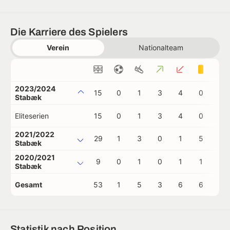
Die Karriere des Spielers
Verein
Nationalteam
2023/2024
15
0
1
3
4
0
0
Stabæk
Eliteserien
15
0
1
3
4
0
0
2021/2022
29
1
3
0
1
5
0
Stabæk
2020/2021
9
0
1
0
1
1
0
Stabæk
Gesamt
53
1
5
3
6
6
0
Statistik nach Position