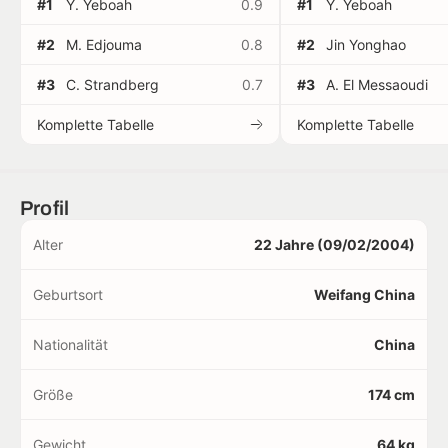
#1
Y. Yeboah
0.9
#1
Y. Yeboah
#2
M. Edjouma
0.8
#2
Jin Yonghao
#3
C. Strandberg
0.7
#3
A. El Messaoudi
Komplette Tabelle
Komplette Tabelle
Profil
Alter
22 Jahre (09/02/2004)
Geburtsort
Weifang China
Nationalität
China
Größe
174 cm
Gewicht
64 kg