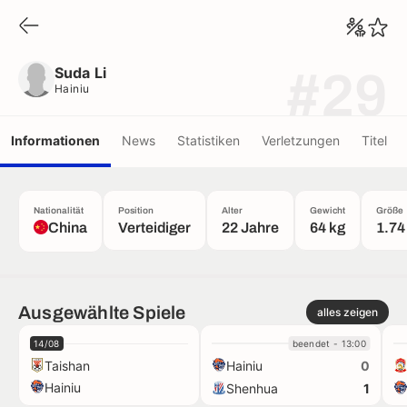
Suda Li
Hainiu
Suda Li
#29
Hainiu
Informationen
News
Statistiken
Verletzungen
Titel
Nationalität
Position
Alter
Gewicht
Größe
China
Verteidiger
22 Jahre
64 kg
1.74
Ausgewählte Spiele
alles zeigen
14/08
beendet - 13:00
Taishan
Hainiu
0
Hainiu
Shenhua
1