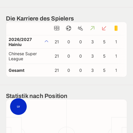
Die Karriere des Spielers
2026/2027
21
0
0
3
5
1
1
Hainiu
Chinese Super
21
0
0
3
5
1
1
League
Gesamt
21
0
0
3
5
1
1
Statistik nach Position
LV