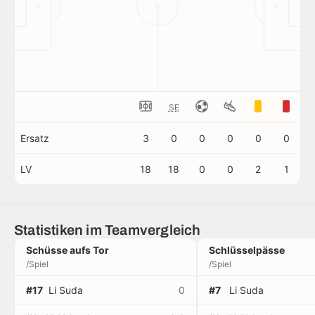
SE
Ersatz
3
0
0
0
0
0
LV
18
18
0
0
2
1
Statistiken im Teamvergleich
Schüsse aufs Tor
Schlüsselpässe
/Spiel
/Spiel
#17
Li Suda
0
#7
Li Suda