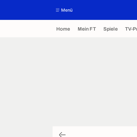
Menü
Home
Mein FT
Spiele
TV-P