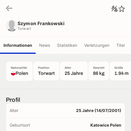
Szymon Frankowski
Torwart
Szymon Frankowski
Torwart
Informationen
News
Statistiken
Verletzungen
Titel
Nationalität
Position
Alter
Gewicht
Größe
Polen
Torwart
25 Jahre
86 kg
1.94 m
Profil
Alter
25 Jahre (14/07/2001)
Geburtsort
Katowice Polen