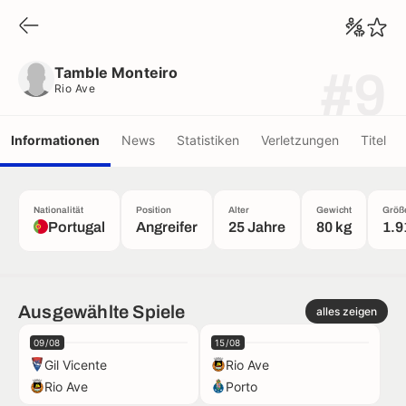
Tamble Monteiro
Rio Ave
Tamble Monteiro
#9
Rio Ave
Informationen
News
Statistiken
Verletzungen
Titel
Nationalität
Position
Alter
Gewicht
Größ
Portugal
Angreifer
25 Jahre
80 kg
1.9
Ausgewählte Spiele
alles zeigen
09/08
15/08
Gil Vicente
Rio Ave
Rio Ave
Porto