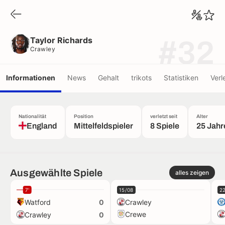
Taylor Richards
Crawley
Taylor Richards
#32
Crawley
Informationen
News
Gehalt
trikots
Statistiken
Verl
Nationalität
Position
verletzt seit
Alter
England
Mittelfeldspieler
8 Spiele
25 Jahr
Ausgewählte Spiele
alles zeigen
7'
15/08
2
Watford
Crawley
0
Crewe
Crawley
0