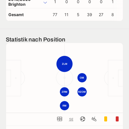
1
0
0
0
0
1
0
Brighton
Gesamt
77
11
5
39
27
8
0
Statistik nach Position
ZLM
OM
ZRM
RZOM
RM
SE