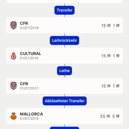
Transfer
CFR
15
1
01/07/2018
Leihrückkehr
CULTURAL
15
1
01/01/2018
Leihe
CFR
15
1
01/07/2017
Ablösefreier Transfer
MALLORCA
55
5
01/07/2016