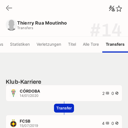
Thierry Rua Moutinho
Transfers
Thierry Rua Moutinho
#14
Transfers
ws
Statistiken
Verletzungen
Titel
Alle Tore
Transfers
Klub-Karriere
CÓRDOBA
2
0
14/01/2020
Transfer
FCSB
4
0
15/07/2019