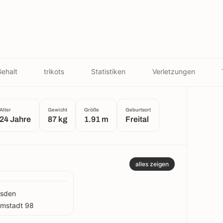
ehalt
trikots
Statistiken
Verletzungen
Alter
Gewicht
Größe
Geburtsort
24 Jahre
87 kg
1.91 m
Freital
alles zeigen
esden
mstadt 98