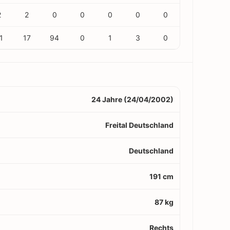
2
2
0
0
0
0
0
1
17
94
0
1
3
0
24 Jahre (24/04/2002)
Freital Deutschland
Deutschland
191 cm
87 kg
Rechts