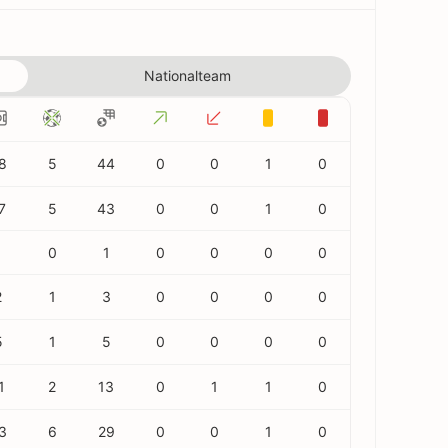
Nationalteam
8
5
44
0
0
1
0
7
5
43
0
0
1
0
1
0
1
0
0
0
0
2
1
3
0
0
0
0
5
1
5
0
0
0
0
1
2
13
0
1
1
0
3
6
29
0
0
1
0