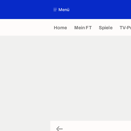
Menü
Home
Mein FT
Spiele
TV-P