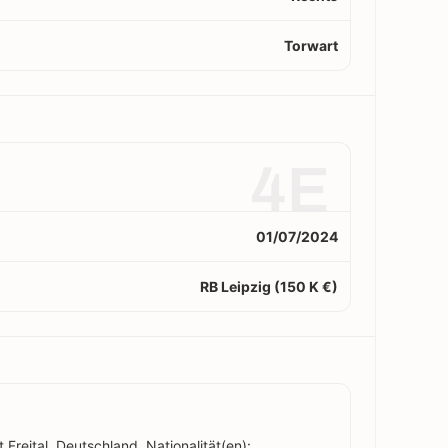
Torwart
4E
01/07/2024
RB Leipzig (150 K €)
 Freital, Deutschland. Nationalität(en):