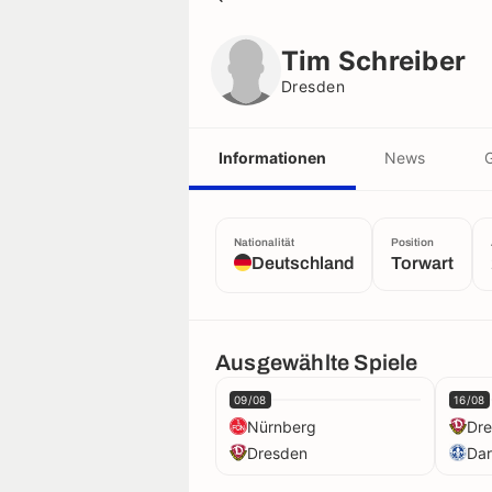
Tim Schreiber
Dresden
Tim Schreiber
Dresden
Informationen
News
G
Nationalität
Position
Deutschland
Torwart
Ausgewählte Spiele
09/08
16/08
Nürnberg
Dr
Dresden
Dar