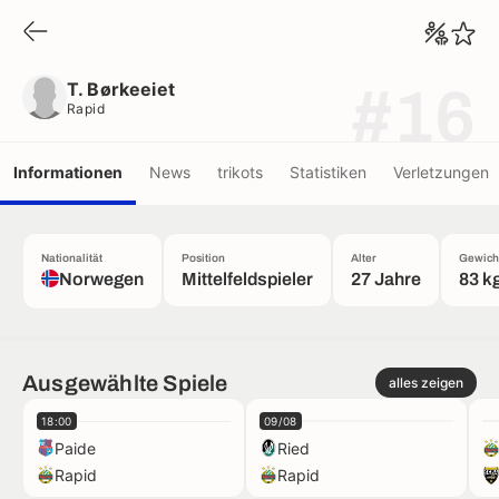
T. Børkeeiet
Rapid
T. Børkeeiet
#16
Rapid
Informationen
News
trikots
Statistiken
Verletzungen
Nationalität
Position
Alter
Gewich
Norwegen
Mittelfeldspieler
27 Jahre
83 k
Ausgewählte Spiele
alles zeigen
18:00
09/08
Paide
Ried
Rapid
Rapid