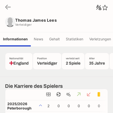
Thomas James Lees
Verteidiger
Thomas James Lees
Verteidiger
Informationen
News
Gehalt
Statistiken
Verletzungen
Nationalität
Position
verletzt seit
Alter
England
Verteidiger
2 Spiele
35 Jahre
Die Karriere des Spielers
2025/2026
2
0
0
0
0
0
0
Peterborough