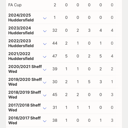
FA Cup
2
0
0
0
0
0
0
2024/2025
1
0
0
0
0
0
0
Huddersfield
2023/2024
32
0
2
3
4
4
0
Huddersfield
2022/2023
44
2
1
0
1
0
1
Huddersfield
2021/2022
47
5
0
2
5
4
0
Huddersfield
2020/2021 Sheff
39
1
1
0
2
2
1
Wed
2019/2020 Sheff
30
2
1
5
3
1
0
Wed
2018/2019 Sheff
45
2
2
0
0
3
0
Wed
2017/2018 Sheff
31
1
1
1
0
0
0
Wed
2016/2017 Sheff
38
1
0
0
1
3
0
Wed