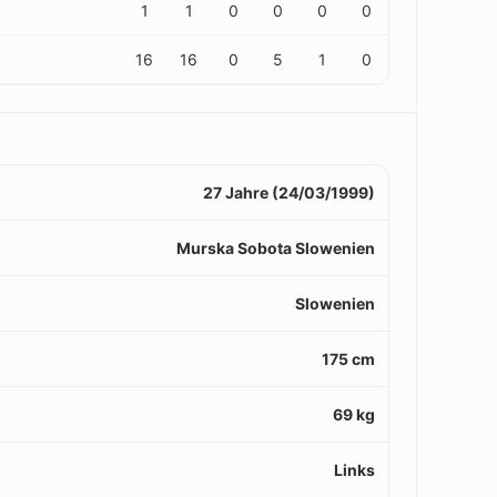
1
1
0
0
0
0
16
16
0
5
1
0
27 Jahre (24/03/1999)
Murska Sobota Slowenien
Slowenien
175 cm
69 kg
Links