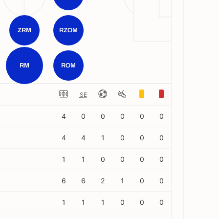
ZRM
RZOM
RM
ROM
SE
4
0
0
0
0
0
4
4
1
0
0
0
1
1
0
0
0
0
6
6
2
1
0
0
1
1
1
0
0
0