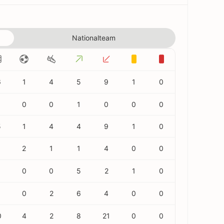
Nationalteam
6
1
4
5
9
1
0
0
0
1
0
0
0
5
1
4
4
9
1
0
2
1
1
4
0
0
0
0
5
2
1
0
1
0
2
6
4
0
0
0
4
2
8
21
0
0