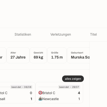
Statistiken
Verletzungen
Titel
Alter
Gewicht
Größe
Geburtsort
er
27 Jahre
69 kg
1.75 m
Murska Sobota
alles zeigen
beendet - 06/08
beendet - 29/07
stol C
Bristol C
0
4
sall
Newcastle
1
1