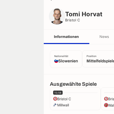
Tomi Horvat
Bristol C
Tomi Horvat
Bristol C
Informationen
News
Nationalität
Position
Slowenien
Mittelfeldspiel
Ausgewählte Spiele
15/08
Bristol C
Bri
Millwall
Wal