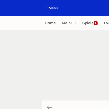
Menü
Home
Mein FT
Spiele
TV
2