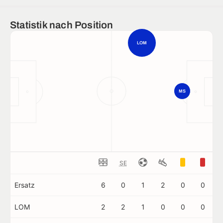
Statistik nach Position
LOM
MS
SE
Ersatz
6
0
1
2
0
0
LOM
2
2
1
0
0
0