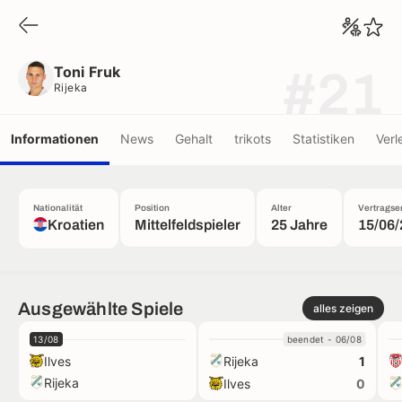
Toni Fruk
Rijeka
Toni Fruk
#21
Rijeka
Informationen
News
Gehalt
trikots
Statistiken
Verl
Nationalität
Position
Alter
Vertragse
Kroatien
Mittelfeldspieler
25 Jahre
15/06
Ausgewählte Spiele
alles zeigen
13/08
beendet - 06/08
Ilves
Rijeka
1
Rijeka
Ilves
0