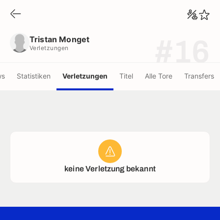
Tristan Monget
Verletzungen
Tristan Monget
#16
Verletzungen
ws
Statistiken
Verletzungen
Titel
Alle Tore
Transfers
keine Verletzung bekannt