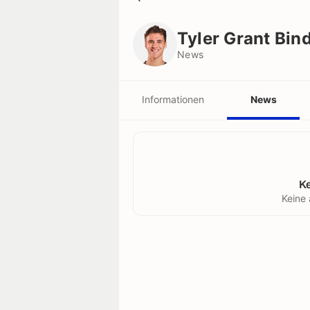
Tyler Grant Bindon
News
Tyler Grant Bin
News
Informationen
News
K
Keine 