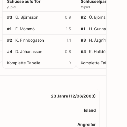
Schüsse aufs Tor
Schlüsselpässe
/Spiel
/Spiel
#3
Ú. Björnsson
0.9
#2
Ú. Björnsson
#1
E. Mömmö
1.5
#1
H. Gunnarsson
#2
K. Finnbogason
1.1
#3
H. Ásgrímsson
#4
D. Jóhannsson
0.8
#4
K. Halldórsson
Komplette Tabelle
Komplette Tabelle
23 Jahre (12/06/2003)
Island
Angreifer