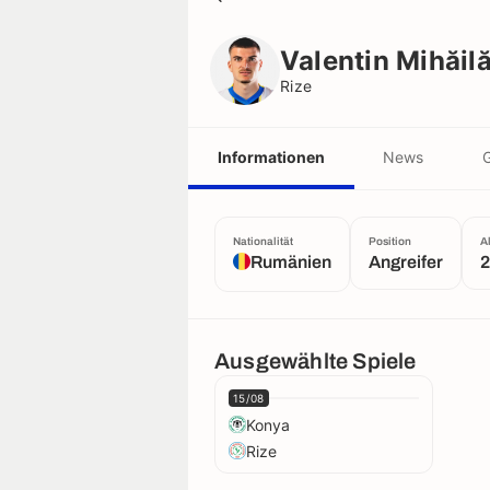
Valentin Mihăilă
Rize
Valentin Mihăil
Rize
Informationen
News
G
Nationalität
Position
A
Rumänien
Angreifer
2
Ausgewählte Spiele
15/08
Konya
Rize