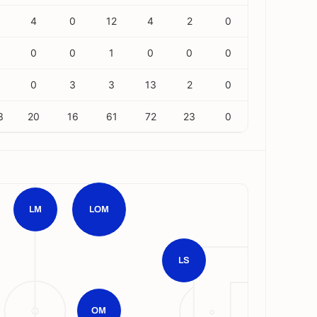
4
0
12
4
2
0
0
0
1
0
0
0
0
3
3
13
2
0
3
20
16
61
72
23
0
LM
LOM
LS
OM