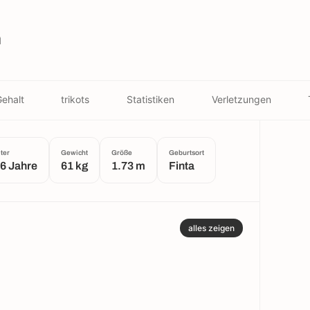
ă
ehalt
trikots
Statistiken
Verletzungen
lter
Gewicht
Größe
Geburtsort
6 Jahre
61 kg
1.73 m
Finta
alles zeigen