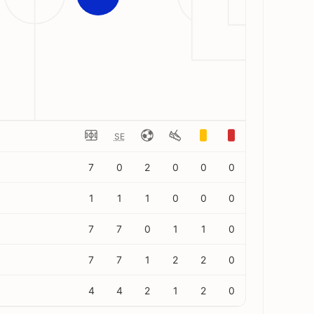
SE
7
0
2
0
0
0
1
1
1
0
0
0
7
7
0
1
1
0
7
7
1
2
2
0
4
4
2
1
2
0