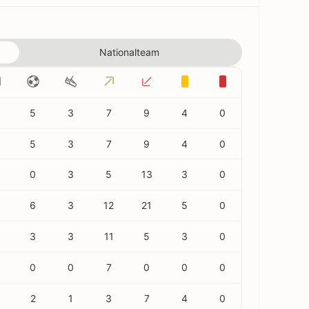
Nationalteam
5
3
7
9
4
0
5
3
7
9
4
0
0
3
5
13
3
0
5
6
3
12
21
5
0
3
3
11
5
3
0
0
0
7
0
0
0
2
1
3
7
4
0