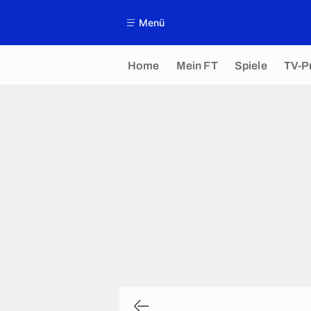
Menü
Home
Mein FT
Spiele
TV-P