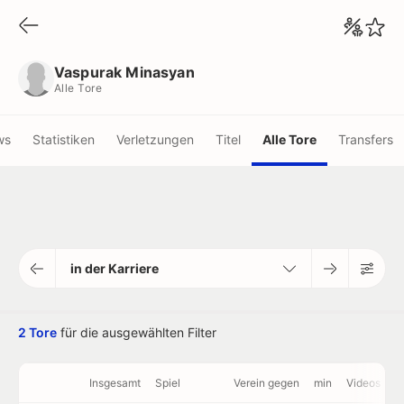
Vaspurak Minasyan
Alle Tore
Vaspurak Minasyan
Alle Tore
ws
Statistiken
Verletzungen
Titel
Alle Tore
Transfers
in der Karriere
2 Tore
für die ausgewählten Filter
Insgesamt
Spiel
Verein gegen
min
Videos
P