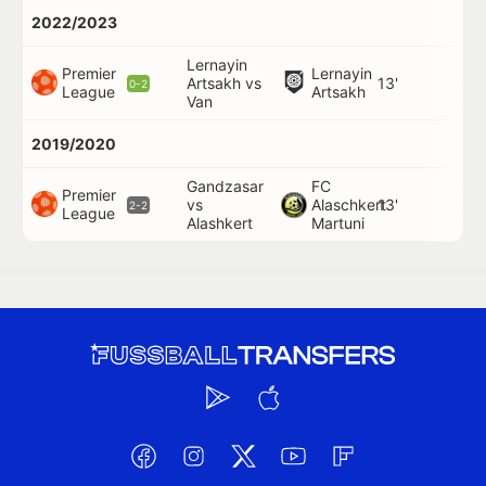
2022/2023
Lernayin
Premier
Lernayin
Artsakh vs
13'
0-2
League
Artsakh
Van
2019/2020
Gandzasar
FC
Premier
vs
Alaschkert
13'
2-2
League
Alashkert
Martuni