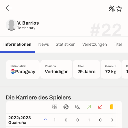
V. Barrios
Tembetary
V. Barrios
#22
Tembetary
Informationen
News
Statistiken
Verletzungen
Titel
Nationalität
Position
Alter
Gewicht
G
Paraguay
Verteidiger
29 Jahre
72 kg
Die Karriere des Spielers
2022/2023
1
0
0
1
0
0
0
Guaireña