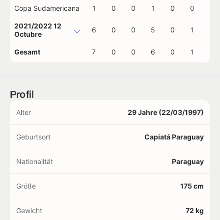
Copa Sudamericana
1
0
0
1
0
0
0
2021/2022 12
6
0
0
5
0
1
0
Octubre
Gesamt
7
0
0
6
0
1
0
Profil
Alter
29 Jahre (22/03/1997)
Geburtsort
Capiatá Paraguay
Nationalität
Paraguay
Größe
175 cm
Gewicht
72 kg