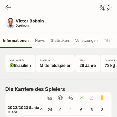
Victor Bobsin
Daejeon
Victor Bobsin
Daejeon
Informationen
News
Statistiken
Verletzungen
Titel
Nationalität
Position
Alter
Gewicht
Brasilien
Mittelfeldspieler
26 Jahre
73 kg
Die Karriere des Spielers
2022/2023 Santa
24
0
1
6
6
8
0
Clara