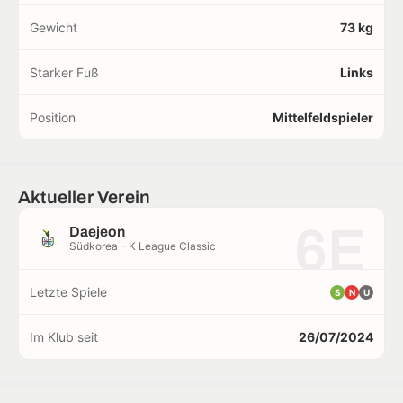
Gewicht
73 kg
Starker Fuß
Links
Position
Mittelfeldspieler
Aktueller Verein
6E
Daejeon
Südkorea – K League Classic
Letzte Spiele
S
N
U
Im Klub seit
26/07/2024