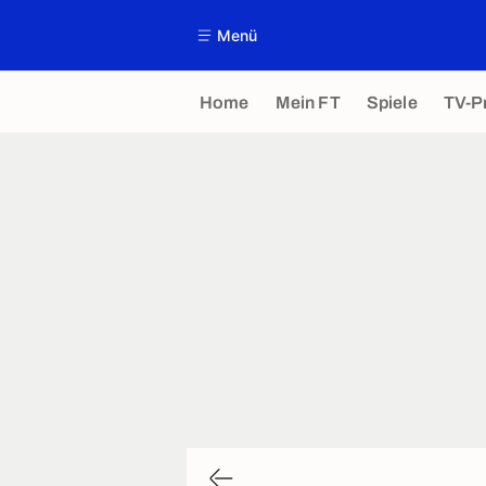
Menü
Home
Mein FT
Spiele
TV-P