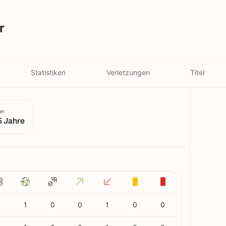
r
Statistiken
Verletzungen
Titel
er
5 Jahre
1
0
0
1
0
0