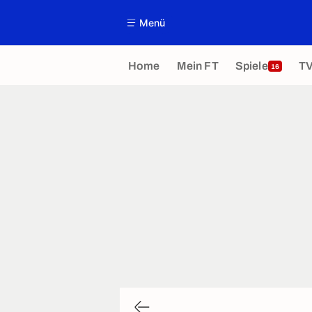
Menü
Home
Mein FT
Spiele
T
16