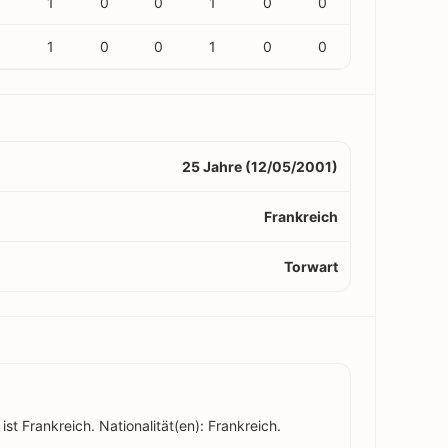
1
0
0
1
0
0
1
0
0
1
0
0
25 Jahre (12/05/2001)
Frankreich
Torwart
ist Frankreich. Nationalität(en): Frankreich.