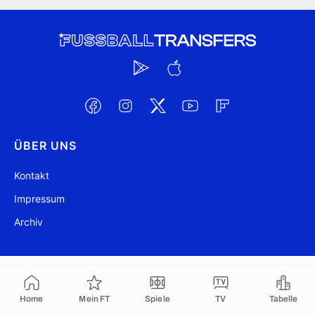
ÜBER UNS
Kontakt
Impressum
Archiv
@ FussballTransfers.com 2009-2026
Aktualisiert 11:59
In die Zwischenablage kopiert
Home
Mein FT
Spiele
TV
Tabelle