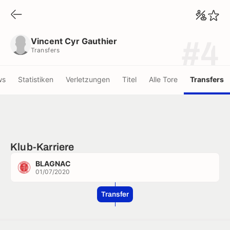
Vincent Cyr Gauthier
Transfers
Vincent Cyr Gauthier
#4
Transfers
ws
Statistiken
Verletzungen
Titel
Alle Tore
Transfers
Klub-Karriere
BLAGNAC
01/07/2020
Transfer