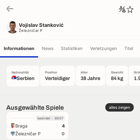
Vojislav Stanković
Železničar P
Vojislav Stanković
Železničar P
Informationen
News
Statistiken
Verletzungen
Titel
Nationalität
Position
Alter
Gewicht
Grö
Serbien
Verteidiger
38 Jahre
84 kg
1.
Ausgewählte Spiele
alles zeigen
beendet - 30/07
Braga
4
Železničar P
0