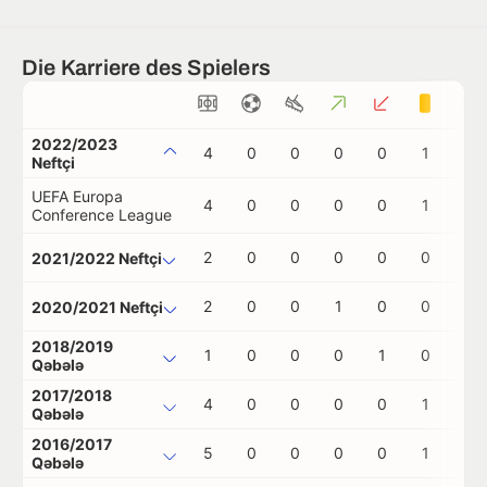
Die Karriere des Spielers
2022/2023
4
0
0
0
0
1
0
Neftçi
UEFA Europa
4
0
0
0
0
1
0
Conference League
2
0
0
0
0
0
0
2021/2022 Neftçi
2
0
0
1
0
0
0
2020/2021 Neftçi
2018/2019
1
0
0
0
1
0
0
Qəbələ
2017/2018
4
0
0
0
0
1
0
Qəbələ
2016/2017
5
0
0
0
0
1
0
Qəbələ