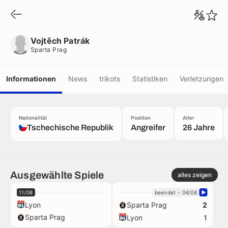
Vojtěch Patrák
Sparta Prag
Vojtěch Patrák
Sparta Prag
Informationen
News
trikots
Statistiken
Verletzungen
Nationalität
Position
Alter
Tschechische Republik
Angreifer
26 Jahre
Ausgewählte Spiele
alles zeigen
11/08
beendet - 04/08
Lyon
Sparta Prag
2
Sparta Prag
Lyon
1