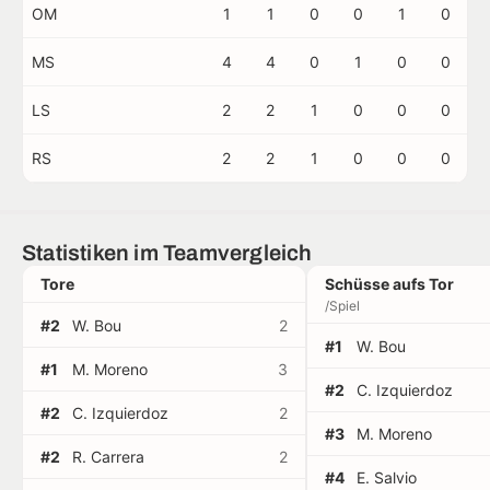
OM
1
1
0
0
1
0
MS
4
4
0
1
0
0
LS
2
2
1
0
0
0
RS
2
2
1
0
0
0
Statistiken im Teamvergleich
Tore
Schüsse aufs Tor
/Spiel
#2
W. Bou
2
#1
W. Bou
#1
M. Moreno
3
#2
C. Izquierdoz
#2
C. Izquierdoz
2
#3
M. Moreno
#2
R. Carrera
2
#4
E. Salvio