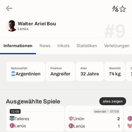
Walter Ariel Bou
Lanús
Walter Ariel Bou
#9
Lanús
Informationen
News
trikots
Statistiken
Verletzungen
Nationalität
Position
Alter
Gewicht
Argentinien
Angreifer
32 Jahre
74 kg
Ausgewählte Spiele
alles zeigen
12/08
beendet - 07/08
Talleres
Unión
2
Lanús
Lanús
1