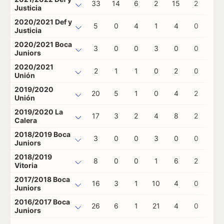
33
14
6
2
15
2
0
Justicia
2020/2021 Def y
5
0
4
1
4
0
0
Justicia
2020/2021 Boca
3
0
0
3
0
0
0
Juniors
2020/2021
2
1
1
0
2
0
0
Unión
2019/2020
20
5
1
0
4
2
1
Unión
2019/2020 La
17
3
2
4
8
2
0
Calera
2018/2019 Boca
3
0
0
3
0
0
0
Juniors
2018/2019
8
0
0
1
6
2
0
Vitoria
2017/2018 Boca
16
3
1
10
4
0
0
Juniors
2016/2017 Boca
26
6
1
21
4
0
0
Juniors