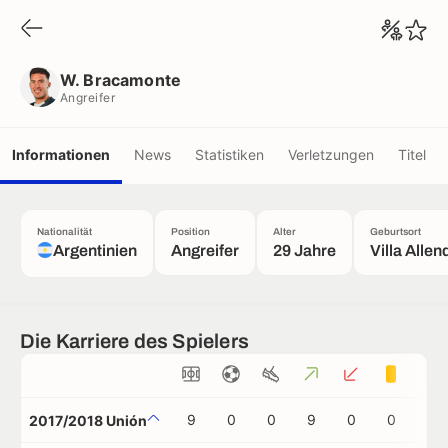
W. Bracamonte
Angreifer
W. Bracamonte
Angreifer
Informationen
News
Statistiken
Verletzungen
Titel
Nationalität
Position
Alter
Geburtsort
Argentinien
Angreifer
29 Jahre
Villa Allen
Die Karriere des Spielers
9
0
0
9
0
0
0
2017/2018 Unión